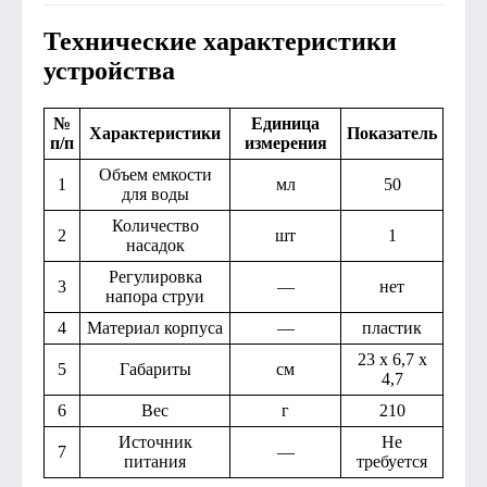
Технические характеристики
устройства
№
Единица
Характеристики
Показатель
п/п
измерения
Объем емкости
1
мл
50
для воды
Количество
2
шт
1
насадок
Регулировка
3
—
нет
напора струи
4
Материал корпуса
—
пластик
23 х 6,7 х
5
Габариты
см
4,7
6
Вес
г
210
Источник
Не
7
—
питания
требуется