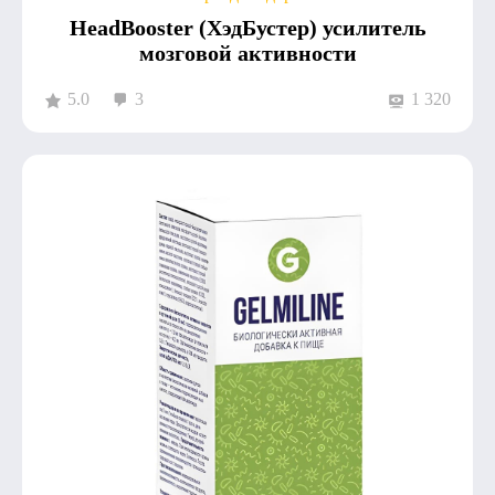
HeadBooster (ХэдБустер) усилитель
мозговой активности
5.0
3
1 320