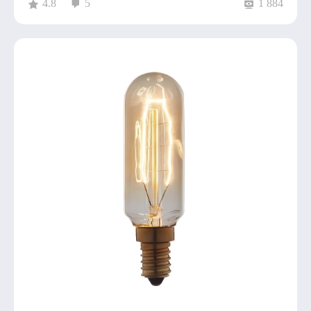
4.8
5
1 884