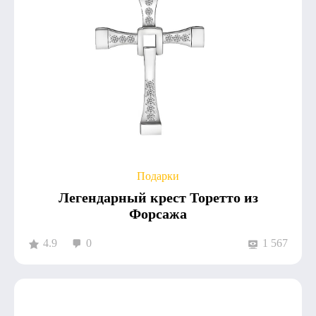
Подарки
Легендарный крест Торетто из
Форсажа
4.9
0
1 567