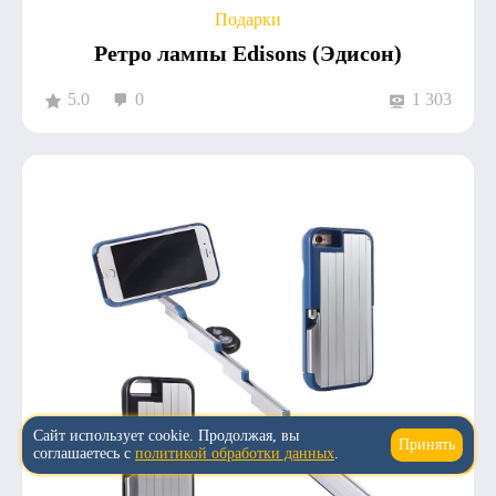
Подарки
Ретро лампы Edisons (Эдисон)
5.0
0
1 303
Сайт использует cookie. Продолжая, вы
Принять
↑
соглашаетесь с
политикой обработки данных
.