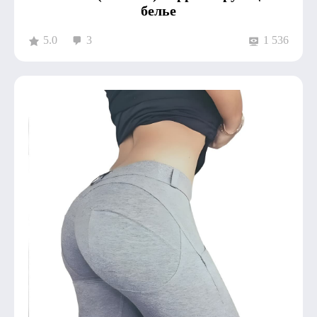
белье
5.0
3
1 536