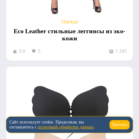
Одежда
Eco Leather стильные леггинсы из эко-
кожи
5.0
5
1 245
Сайт использует cookie. Продолжая, вы
Принять
↑
соглашаетесь с
политикой обработки данных
.