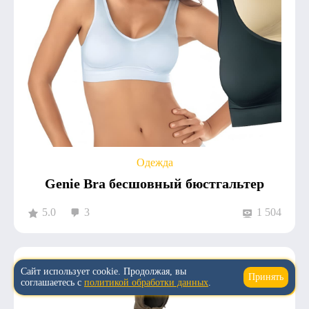
Одежда
Genie Bra бесшовный бюстгальтер
5.0
3
1 504
Сайт использует cookie. Продолжая, вы
Принять
↑
соглашаетесь с
политикой обработки данных
.