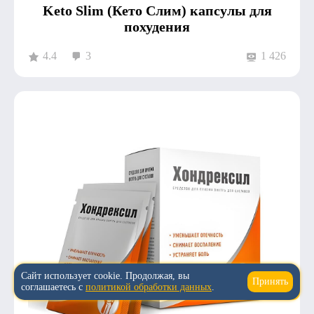
Keto Slim (Кето Слим) капсулы для
похудения
4.4
3
1 426
Сайт использует cookie. Продолжая, вы
Принять
↑
соглашаетесь с
политикой обработки данных
.