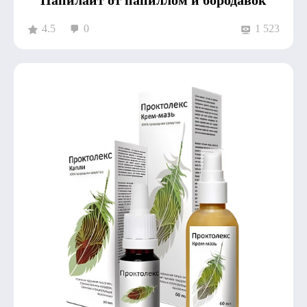
4.5
0
1 523