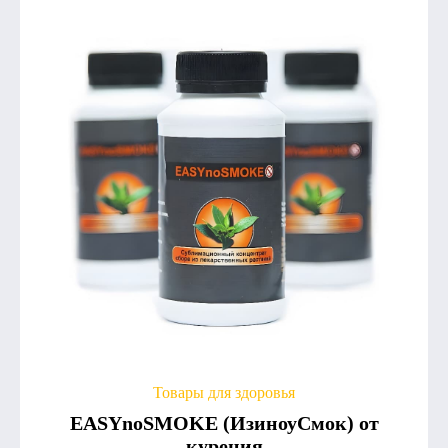
Товары для здоровья
EASYnoSMOKE (ИзиноуСмок) от
курения