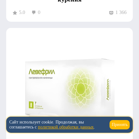
5.0
0
1 366
Сайт использует cookie. Продолжая, вы
Принять
↑
соглашаетесь с
политикой обработки данных
.