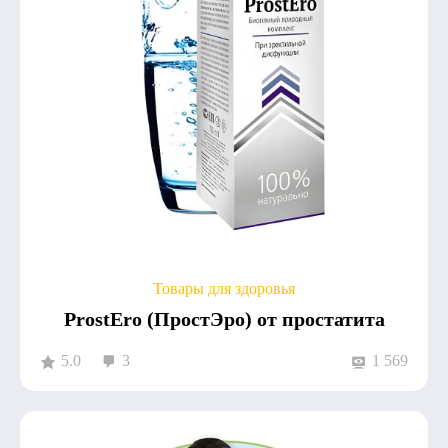
Товары для здоровья
ProstEro (ПростЭро) от простатита
5.0
3
1 569