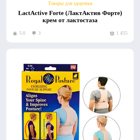
Товары для здоровья
LactActive Forte (ЛактАктив Форте)
крем от лактостаза
5.0
3
1 455