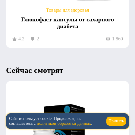
Товары для здоровья
Глюкофаст капсулы от сахарного
диабета
4.2
2
1 860
Сейчас смотрят
Сайт использует cookie. Продолжая, вы
Принять
↑
соглашаетесь с
политикой обработки данных
.