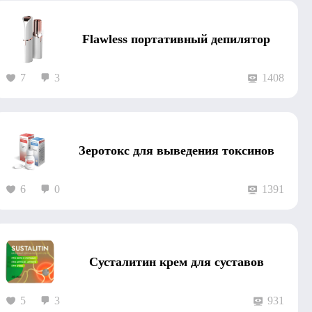
Flawless портативный депилятор
7
3
1408
Зеротокс для выведения токсинов
6
0
1391
Сусталитин крем для суставов
5
3
931