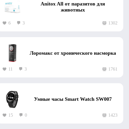
Anitox All от паразитов для
животных
6
3
1302
Лоромакс от хронического насморка
11
3
1761
Умные часы Smart Watch SW007
15
0
1423