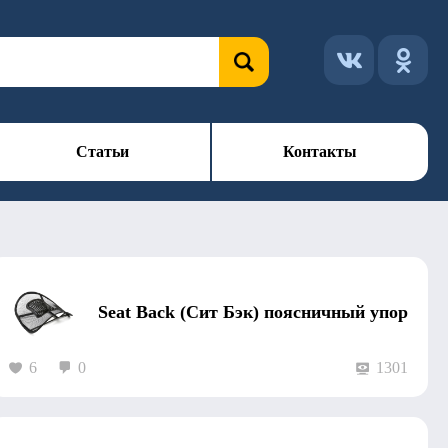
Статьи
Контакты
Seat Back (Сит Бэк) поясничный упор
6
0
1301