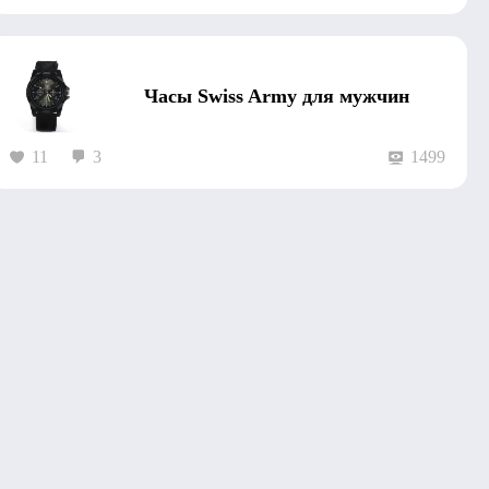
Часы Swiss Army для мужчин
11
3
1499