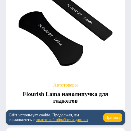
Автотовары
Flourish Lama нанолипучка для
гаджетов
5.0
3
1 527
Сайт использует cookie. Продолжая, вы
Принять
↑
соглашаетесь с
политикой обработки данных
.