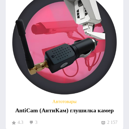
Автотовары
AntiCam (АнтиКам) глушилка камер
4.3
3
2 157