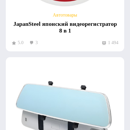
Автотовары
JapanSteel японский видеорегистратор
8 в 1
5.0
3
1 494