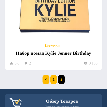
Косметика
Набор помад Kylie Jenner Birthday
5.0
2
3 136
<
1
2
Обзор Товаров
Поможем подобрать лучшее