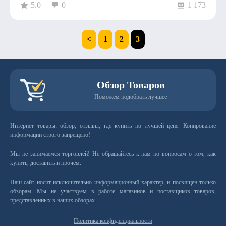
5.0
0
1 173
<
1
2
3
Обзор Товаров
Поможем подобрать лучшее
Интернет товары: обзор, отзывы, где купить по лучшей цене. Копирование
информации строго запрещено!
Мы не занимаемся торговлей! Не обращайтесь к нам по вопросам о том, как
купить, доставить и прочем.
Наш сайт носит исключительно информационный характер, и посвящен только
обзорам. Мы не участвуем в работе магазинов и поставщиков товаров,
представленных в наших обзорах.
Политика конфиденциальности