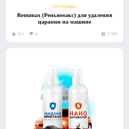
Автотовары
Renumax (Реньюмакс) для удаления
царапин на машине
4.5
6
3 395