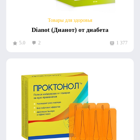
Товары для здоровья
Dianot (Дианот) от диабета
5.0
2
1 377