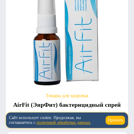
Товары для здоровья
AirFit (ЭирФит) бактерицидный спрей
5.0
5
1 432
Сайт использует cookie. Продолжая, вы
Принять
↑
соглашаетесь с
политикой обработки данных
.