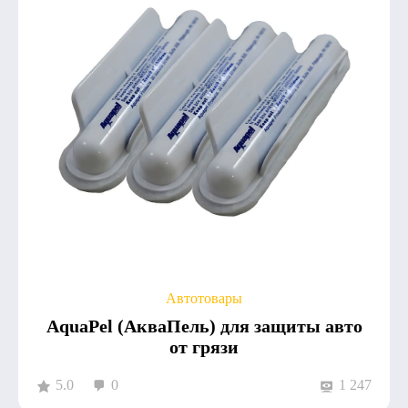
Автотовары
AquaPel (АкваПель) для защиты авто
от грязи
5.0
0
1 247