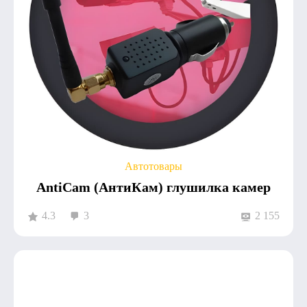
Автотовары
AntiCam (АнтиКам) глушилка камер
4.3
3
2 155