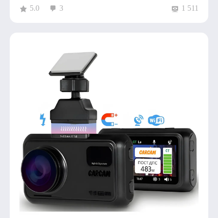
5.0
3
1 511