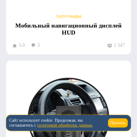
Автотовары
Мобильный навигационный дисплей
HUD
5.0
3
1 347
Сайт использует cookie. Продолжая, вы
Принять
↑
соглашаетесь с
политикой обработки данных
.