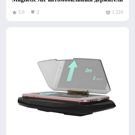
5.0
2
1 224