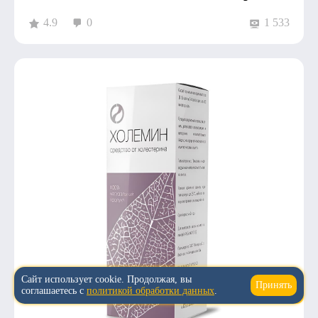
4.9
0
1 533
Сайт использует cookie. Продолжая, вы
Принять
↑
соглашаетесь с
политикой обработки данных
.