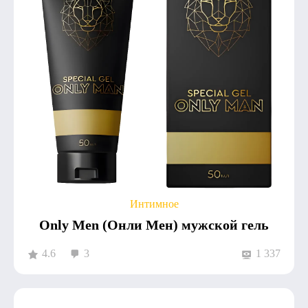
Интимное
Only Men (Онли Мен) мужской гель
4.6
3
1 337