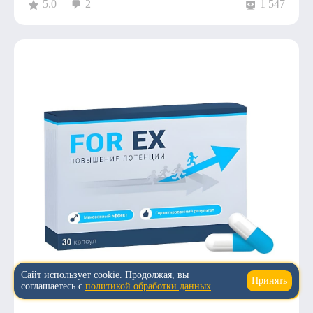
5.0
2
1 547
Сайт использует cookie. Продолжая, вы
Принять
↑
соглашаетесь с
политикой обработки данных
.