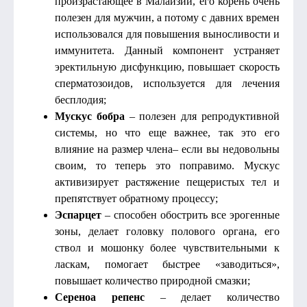
произрастающее в Малайзии, его корень очень
полезен для мужчин, а потому с давних времен
использовался для повышения выносливости и
иммунитета. Данный компонент устраняет
эректильную дисфункцию, повышает скорость
сперматозоидов, используется для лечения
бесплодия;
Мускус бобра
– полезен для репродуктивной
системы, но что еще важнее, так это его
влияние на размер члена– если вы недовольны
своим, то теперь это поправимо. Мускус
активизирует растяжение пещеристых тел и
препятствует обратному процессу;
Эспарцет
– способен обострить все эрогенные
зоны, делает головку полового органа, его
ствол и мошонку более чувствительными к
ласкам, помогает быстрее «заводиться»,
повышает количество природной смазки;
Сереноа репенс
– делает количество