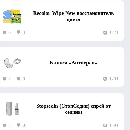
Recolor Wipe New восстановитель
цвета
6
3
1421
Клипса «Антихрап»
7
0
1291
Stopsedin (СтопСедин) спрей от
седины
8
0
1591