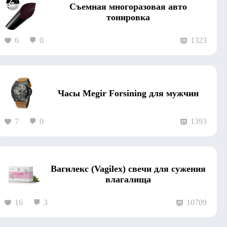
Съемная многоразовая авто
тонировка
6
0
1323
Часы Megir Forsining для мужчин
7
0
1393
Вагилекс (Vagilex) свечи для сужения
влагалища
16
3
10709