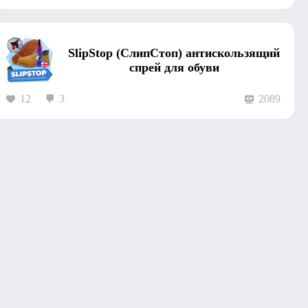
SlipStop (СлипСтоп) антискользящий
спрей для обуви
12
3
2089